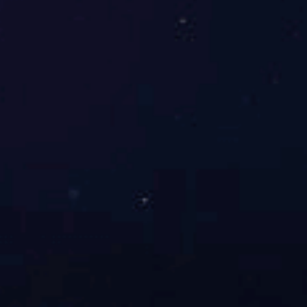
管路保温
即时冷却功能
内
能、更省电
间接冷却、快速降温
兼具排
180度双温水温机_180℃高温水
PRODUCT FEATURES