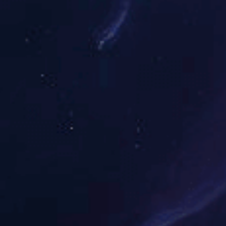
设备型号
J
久阳产品推荐
玻璃钢模压油温机_模压机控温
油温机厂家
温控范围
设备规格
7
工作流量
1
300℃油温机_压铸自动化设备配
总 功 耗
2
套专用kaiyun·开云(中国)官方网
设备用途
站
300度大型油温机_液压机专用油