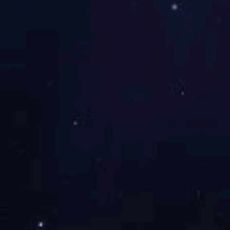
内部
有效节
320度高温可控硅油温机_化工反
应釜控温系统
250度油kaiyun·开云(中国)官方网
站_挤塑板模具油温机