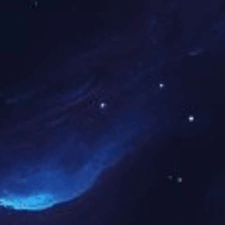
180度双温水温机_180℃高温水温
机
2路制冷水冷系统_风冷式冷热水
控制器
咨询热线
0769-82300596