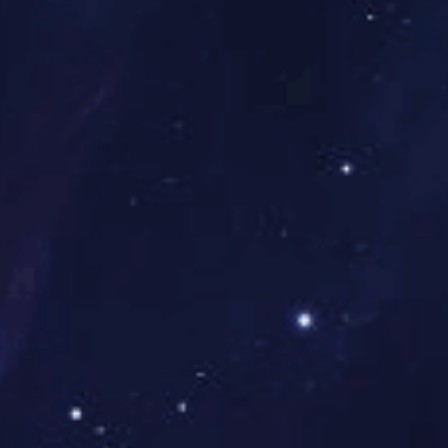
WT-10S-9S
常温~180℃
00*360*800mm
50L/min
0Kw/h
用于注塑，化工，橡胶挤出，反应釜，吹塑等行业。