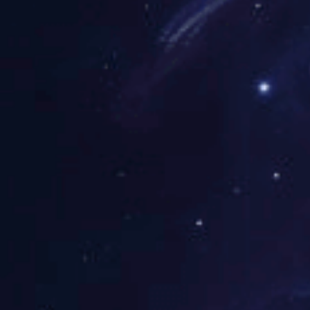
厂家直销
120℃水温机_塑料板模具水温机
180度超高温水温机_大功率大流
电加热
油温机
优
量水式kaiyun·开云(中国)官方网
站