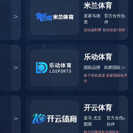
站
反应釜
200度_外置大油箱
860元起