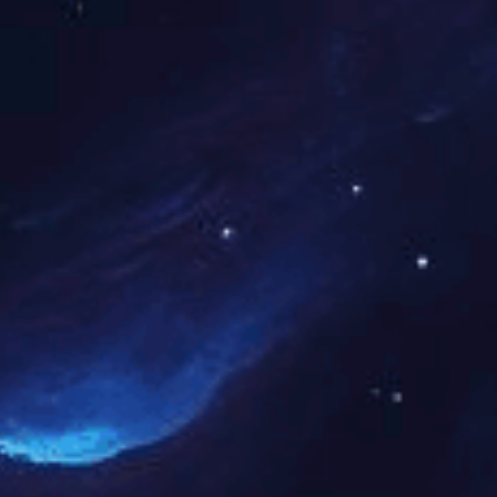
180度双温水温机_180℃高温水温
机
2路制冷水冷系统_风冷式冷热水
控制器
咨询热线
风冷式4路水冷系统_工业水循环
0769-82300596
冷却系统