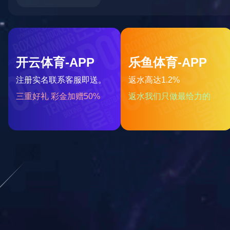
油温机
合金压铸油温机_压铸机专用油
导热油炉
kaiyun·开云(中国)官方网站
工业冷风机
工业冷油机
工业冷水机
新能源锂电隔膜油温机_新能源
产品简
定制机械设备
电机测试油温机厂家
中央供料系统
除湿干燥机
玻璃钢模压油温机_模压机控温
kaiyun·开云(中国)官方网站配件