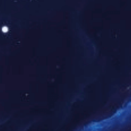
保证品质
高性价比
型号齐全
电加热油温机_200度_外置大油
PRODUCT DETAILS
势精准控温&plusmn;0.1℃，自动预警及显示故障代码，故障率低，