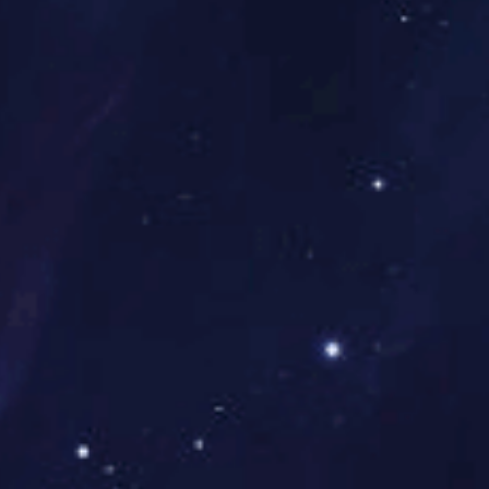
JO-20-24【JO油温机系列】
常温 ~200℃
850x380x800mm（外置油箱不算在高度内）
00~220 L/min
4~16 KW/h
复合材料成型、风电叶片成型、锂电池行业设备控
成型、橡胶塑料成型等应用